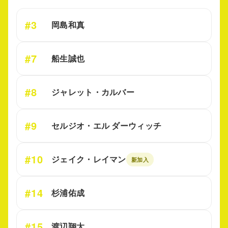
#3
岡島和真
#7
船生誠也
#8
ジャレット・カルバー
#9
セルジオ・エル ダーウィッチ
#10
ジェイク・レイマン
新加入
#14
杉浦佑成
#15
渡辺翔太