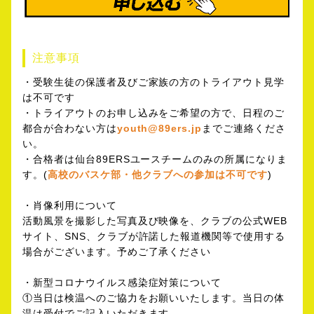
注意事項
・受験生徒の保護者及びご家族の方のトライアウト見学
は不可です
・トライアウトのお申し込みをご希望の方で、日程のご
都合が合わない方は
youth@89ers.jp
までご連絡
くださ
い。
・合格者は仙台89ERSユースチームのみの所属になりま
す。(
高校
のバスケ部・他クラブへの参加は不可です
)
・肖像利用について
活動風景を撮影した写真及び映像を、クラブの公式WEB
サイト、SNS、クラブが許諾した報道機関等で使用する
場合がございます。予めご了承ください
・新型コロナウイルス感染症対策について
①当日は検温へのご協力をお願いいたします。当日の体
温は受付でご記入いただきます。