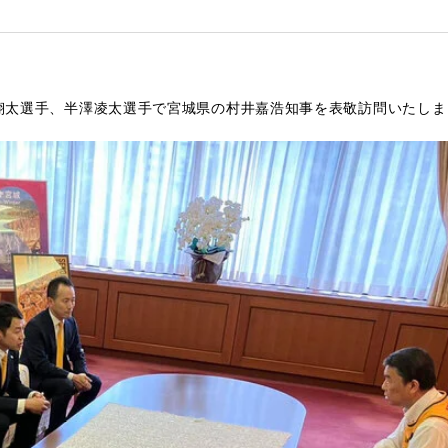
渡辺翔太選手、半澤凌太選手で宮城県の村井嘉浩知事を表敬訪問いたし