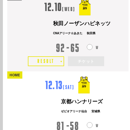
12.10
[
Wed
]
秋田ノーザンハピネッツ
CNAアリーナ☆あきた
秋田県
92
65
RESULT
チケット
HOME
12.13
[
Sat
]
京都ハンナリーズ
ゼビオアリーナ仙台
宮城県
81
58