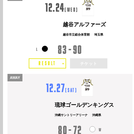
12.24
[
Wed
]
越谷アルファーズ
越谷市立総合体育館
埼玉県
83
90
RESULT
チケット
AWAY
12.27
[
Sat
]
琉球ゴールデンキングス
沖縄サントリーアリーナ
沖縄県
80
72