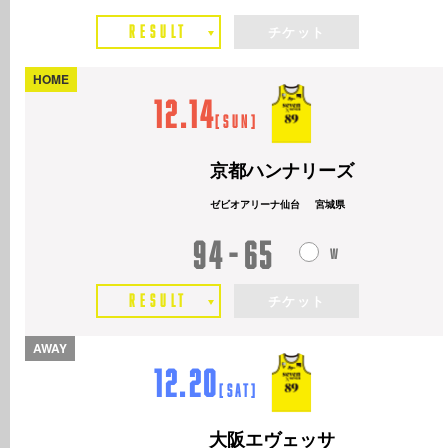
RESULT
チケット
HOME
12.14
[
Sun
]
京都ハンナリーズ
ゼビオアリーナ仙台
宮城県
94
65
RESULT
チケット
AWAY
12.20
[
Sat
]
大阪エヴェッサ