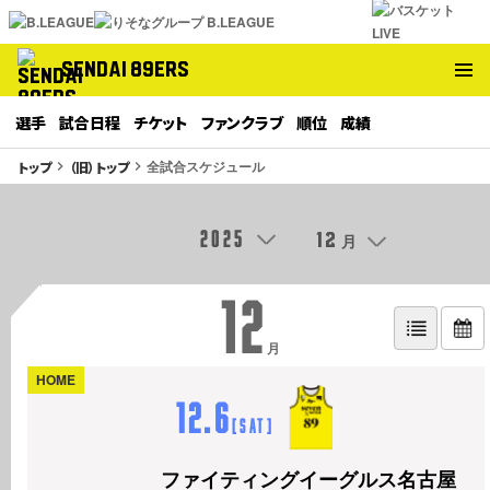
SENDAI 89ERS
選手
試合日程
チケット
ファンクラブ
順位
成績
全試合スケジュール
トップ
（旧）トップ
keyboard_arrow_right
keyboard_arrow_right
2025
12
月
12
月
HOME
12.6
[
Sat
]
ファイティングイーグルス名古屋