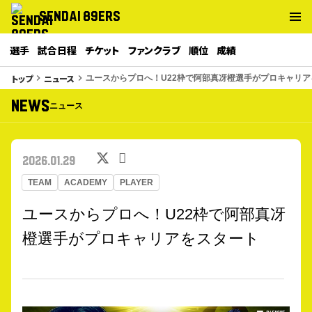
SENDAI 89ERS
選手
試合日程
チケット
ファンクラブ
順位
成績
トップ
ニュース
keyboard_arrow_right
keyboard_arrow_right
ユースからプロへ！U22枠で阿部真冴橙選手がプロキャリア
NEWS
ニュース
2026.01.29
TEAM
ACADEMY
PLAYER
ユースからプロへ！U22枠で阿部真冴
橙選手がプロキャリアをスタート