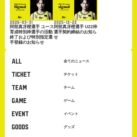
2026-03-31
2025-12-22
阿部真冴橙選手 ユース
阿部真冴橙選手 U22枠
育成特別枠選手の活動
選手契約締結のお知ら
終了および特別指定選
せ
手登録のお知らせ
ALL
全てのニュース
TICKET
チケット
TEAM
チーム
GAME
ゲーム
EVENT
イベント
GOODS
グッズ