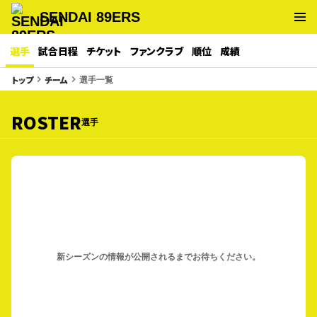
SENDAI 89ERS
選手
試合日程
チケット
ファンクラブ
順位
成績
選手一覧
トップ
チーム
keyboard_arrow_right
keyboard_arrow_right
ROSTER
選手
新シーズンの情報が公開されるまでお待ちください。