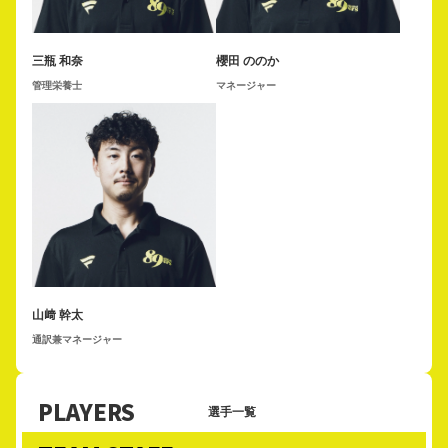
三瓶 和奈
櫻田 ののか
管理栄養士
マネージャー
山﨑 幹太
通訳兼マネージャー
PLAYERS
選手一覧