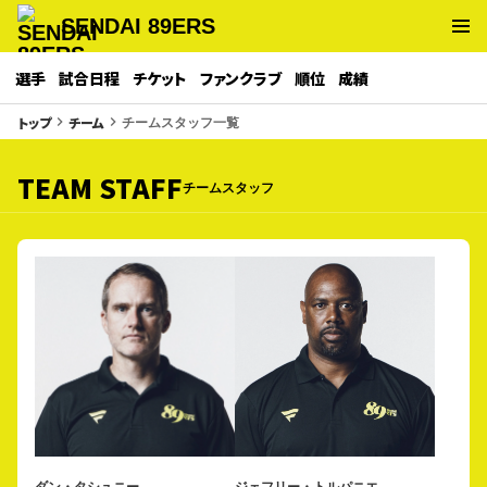
SENDAI 89ERS
選手
試合日程
チケット
ファンクラブ
順位
成績
チームスタッフ一覧
トップ
チーム
keyboard_arrow_right
keyboard_arrow_right
TEAM STAFF
チームスタッフ
ダン・タシュニー
ジェフリー・トルパニエ